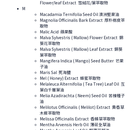
Flower/leaf Extract 雪絨花/葉萃取物
M
Macadamia Ternifolia Seed Oil 澳洲堅果油
Magnolia Officinalis Bark Extract 厚朴樹皮萃
取物
Malic Acid 蘋果酸
Malva Sylvestris ( Mallow) Flower Extract 錦
葵花萃取物
Malva Sylvestris ( Mallow) Leaf Extract 錦葵
葉萃取物
Mangifera Indica ( Mango) Seed Butter 芒果
子油
Maris Sal 死海鹽
Mel ( Honey) Extract 蜂蜜萃取物
Melaleuca Alternifolia ( Tea Tree) Leaf Oil 互
葉白千層葉油
Melia Azadirachta ( Neem) Seed Oil 苦楝種子
油
Melilotus Officinalis ( Melilot) Extract 黄香草
木樨萃取物
Melissa Officinalis Extract 香蜂草萃取物
Mentha Arvensis Herb Oil 薄荷全草油