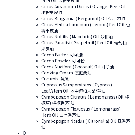
Peel Oil 苦橙果皮油
Citrus Aurantium Dulcis ( Orange) Peel Oil
甜橙果皮油
Citrus Bergamia ( Bergamot) Oil 佛手柑油
Citrus Medica Limonum ( Lemon) Peel Oil 香
櫞果皮油
Citrus Nobilis ( Mandarin) Oil 沙柑油
Citrus Paradisi ( Grapefruit) Peel Oil 葡萄柚
果皮油
Cocoa Butter 可可脂
Cocoa Powder 可可粉
Cocos Nucifera ( Coconut) Oil 椰子油
Cooking Cream 烹飪奶油
Cucumis 黃瓜
Cupressus Sempervirens ( Cypress)
Leaf/stem Oil 地中海柏木葉/莖油
Cymbopogon Citratus ( Lemongrass) Oil 檸
檬草( 檸檬香茅)油
Cymbopogon Flexuosus ( Lemongrass)
Herb Oil 曲序香茅油
Cymbopogon Nardus ( Citronella) Oil 亞香茅
油
D