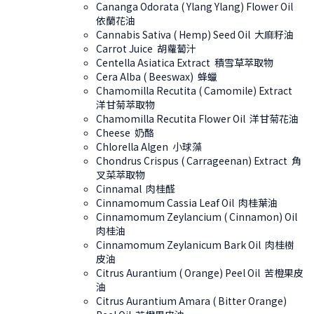
Cananga Odorata ( Ylang Ylang) Flower Oil
依蘭花油
Cannabis Sativa ( Hemp) Seed Oil 大麻籽油
Carrot Juice 胡蘿蔔汁
Centella Asiatica Extract 積雪草萃取物
Cera Alba ( Beeswax) 蜂蠟
Chamomilla Recutita ( Camomile) Extract
洋甘菊萃取物
Chamomilla Recutita Flower Oil 洋甘菊花油
Cheese 奶酪
Chlorella Algen 小球藻
Chondrus Crispus ( Carrageenan) Extract 角
叉菜萃取物
Cinnamal 肉桂醛
Cinnamomum Cassia Leaf Oil 肉桂葉油
Cinnamomum Zeylancium ( Cinnamon) Oil
肉桂油
Cinnamomum Zeylanicum Bark Oil 肉桂樹
皮油
Citrus Aurantium ( Orange) Peel Oil 苦橙果皮
油
Citrus Aurantium Amara ( Bitter Orange)