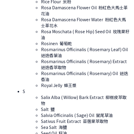
Rice Flour 米粉
Rosa Damascena Flower Oil 粉紅色大馬士革
花油
Rosa Damascena Flower Water 粉紅色大馬
士革花水
Rosa Moschata ( Rose Hip) Seed Oil 玫瑰果籽
油
Rosinen 葡萄乾
Rosmarinus Officinalis ( Rosemary Leaf) Oil
迷迭香葉油
Rosmarinus Officinalis ( Rosemary) Extract
迷迭香萃取物
Rosmarinus Officinalis ( Rosemary) Oil 迷迭
香油
Royal Jelly 蜂王漿
S
Salix Alba ( Willow) Bark Extract 柳樹皮萃取
物
Salt 鹽
Salvia Officinalis ( Sage) Oil 鼠尾草油
Sativus Fruit Extract 苜蓿果萃取物
Sea Salt 海鹽
Seed Oil 籽油