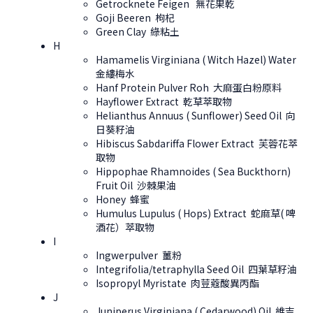
Getrocknete Feigen 無花果乾
Goji Beeren 枸杞
Green Clay 綠粘土
H
Hamamelis Virginiana ( Witch Hazel) Water
金縷梅水
Hanf Protein Pulver Roh 大麻蛋白粉原料
Hayflower Extract 乾草萃取物
Helianthus Annuus ( Sunflower) Seed Oil 向
日葵籽油
Hibiscus Sabdariffa Flower Extract 芙蓉花萃
取物
Hippophae Rhamnoides ( Sea Buckthorn)
Fruit Oil 沙棘果油
Honey 蜂蜜
Humulus Lupulus ( Hops) Extract 蛇麻草( 啤
酒花）萃取物
I
Ingwerpulver 薑粉
Integrifolia/tetraphylla Seed Oil 四葉草籽油
Isopropyl Myristate 肉荳蔻酸異丙酯
J
Juniperus Virginiana ( Cedarwood) Oil 維吉