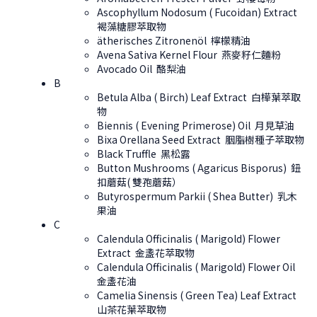
Ascophyllum Nodosum ( Fucoidan) Extract ​​
褐藻糖膠萃取物
ätherisches Zitronenöl 檸檬精油
Avena Sativa Kernel Flour 燕麥籽仁麵粉
Avocado Oil 酪梨油
B
Betula Alba ( Birch) Leaf Extract 白樺葉萃取
物
Biennis ( Evening Primerose) Oil 月見草油
Bixa Orellana Seed Extract 胭脂樹種子萃取物
Black Truffle 黑松露
Button Mushrooms ( Agaricus Bisporus) 鈕
扣蘑菇( 雙孢蘑菇）
Butyrospermum Parkii ( Shea Butter) 乳木
果油
C
Calendula Officinalis ( Marigold) Flower
Extract 金盞花萃取物
Calendula Officinalis ( Marigold) Flower Oil
金盞花油
Camelia Sinensis ( Green Tea) Leaf Extract
山茶花葉萃取物