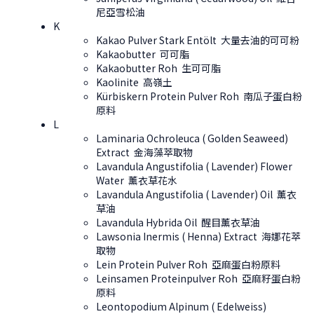
尼亞雪松油
K
Kakao Pulver Stark Entölt 大量去油的可可粉
Kakaobutter 可可脂
Kakaobutter Roh 生可可脂
Kaolinite 高嶺土
Kürbiskern Protein Pulver Roh 南瓜子蛋白粉
原料
L
Laminaria Ochroleuca ( Golden Seaweed)
Extract 金海藻萃取物
Lavandula Angustifolia ( Lavender) Flower
Water 薰衣草花水
Lavandula Angustifolia ( Lavender) Oil 薰衣
草油
Lavandula Hybrida Oil 醒目薰衣草油
Lawsonia Inermis ( Henna) Extract 海娜花萃
取物
Lein Protein Pulver Roh 亞麻蛋白粉原料
Leinsamen Proteinpulver Roh 亞麻籽蛋白粉
原料
Leontopodium Alpinum ( Edelweiss)