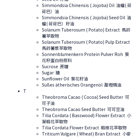
Simmondsia Chinensis ( Jojoba) Oil 油蠟( 荷
荷巴）油
Simmondsia Chinensis ( Jojoba) Seed Oil 油
蠟( 荷荷巴）籽油
Solanum Tuberosum ( Potato) Extract 馬鈴
薯萃取物
Solanum Tuberosum ( Potato) Pulp Extract
馬鈴薯漿萃取物
Sonnenblumenkern Protein Pulver Roh 葵
花籽蛋白粉原料
Sucrose 蔗糖
Sugar 糖
Sunflower Oil 葵花籽油
Süßes ätherisches Orangenöl 甜橙精油
T
Theobroma Cacao ( Cocoa) Seed Butter 可
可子油
Theobroma Cacao Seed Butter 可可豆油
Tilia Cordata ( Basswood) Flower Extract 小
葉椴花萃取物
Tilia Cordata Flower Extract 椴樹花萃取物
Triticum Vulgare ( Wheat) Bran Extract 小麥