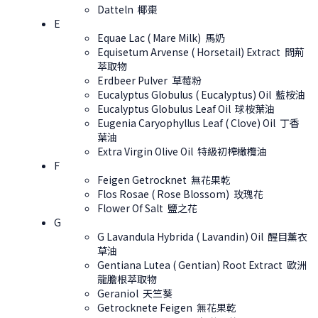
Datteln 椰棗
E
Equae Lac ( Mare Milk) 馬奶
Equisetum Arvense ( Horsetail) Extract 問荊
萃取物
Erdbeer Pulver 草莓粉
Eucalyptus Globulus ( Eucalyptus) Oil 藍桉油
Eucalyptus Globulus Leaf Oil 球桉葉油
Eugenia Caryophyllus Leaf ( Clove) Oil 丁香
葉油
Extra Virgin Olive Oil 特級初榨橄欖油
F
Feigen Getrocknet 無花果乾
Flos Rosae ( Rose Blossom) 玫瑰花
Flower Of Salt 鹽之花
G
G Lavandula Hybrida ( Lavandin) Oil 醒目薰衣
草油
Gentiana Lutea ( Gentian) Root Extract 歐洲
龍膽根萃取物
Geraniol 天竺葵
Getrocknete Feigen 無花果乾