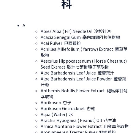
科
A
Abies Alba ( Fir) Needle Oil 冷杉針油
Acacia Senegal Gum 塞內加爾阿拉伯樹膠
Acai Pulver 巴西莓粉
Achillea Millefolium ( Yarrow) Extract 蓍草萃
取物
Aesculus Hippocastanum ( Horse Chestnut)
Seed Extract 歐洲七葉樹種子萃取物
Aloe Barbadensis Leaf Juice 蘆薈葉汁
Aloe Barbadensis Leaf Juice Powder 蘆薈葉
汁粉
Anthemis Nobilis Flower Extract 羅馬洋甘菊
萃取物
Aprikosen 杏子
Aprikosen Getrocknet 杏乾
Aqua ( Water) 水
Arachis Hypogaea ( Peanut) Oil 花生油
Arnica Montana Flower Extract 山金車萃取物
Aroniabeeren Trester Pulver 野櫻莓粉