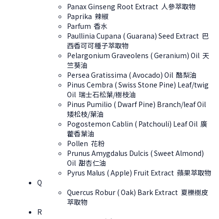
Panax Ginseng Root Extract 人參萃取物
Paprika 辣椒
Parfum 香水
Paullinia Cupana ( Guarana) Seed Extract 巴
西香可可種子萃取物
Pelargonium Graveolens ( Geranium) Oil 天
竺葵油
Persea Gratissima ( Avocado) Oil 酪梨油
Pinus Cembra ( Swiss Stone Pine) Leaf/twig
Oil 瑞士石松葉/樹枝油
Pinus Pumilio ( Dwarf Pine) Branch/leaf Oil
矮松枝/葉油
Pogostemon Cablin ( Patchouli) Leaf Oil 廣
藿香葉油
Pollen 花粉
Prunus Amygdalus Dulcis ( Sweet Almond)
Oil 甜杏仁油
Pyrus Malus ( Apple) Fruit Extract 蘋果萃取物
Q
Quercus Robur ( Oak) Bark Extract 夏櫟樹皮
萃取物
R