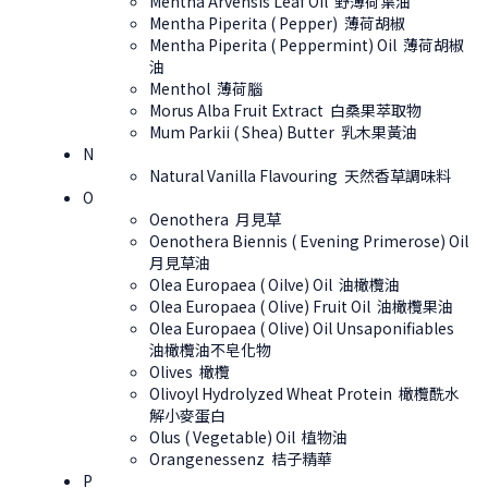
Mentha Arvensis Leaf Oil 野薄荷葉油
Mentha Piperita ( Pepper) 薄荷胡椒
Mentha Piperita ( Peppermint) Oil 薄荷胡椒
油
Menthol 薄荷腦
Morus Alba Fruit Extract 白桑果萃取物
Mum Parkii ( Shea) Butter 乳木果黃油
N
Natural Vanilla Flavouring 天然香草調味料
O
Oenothera 月見草
Oenothera Biennis ( Evening Primerose) Oil
月見草油
Olea Europaea ( Oilve) Oil 油橄欖油
Olea Europaea ( Olive) Fruit Oil 油橄欖果油
Olea Europaea ( Olive) Oil Unsaponifiables
油橄欖油不皂化物
Olives 橄欖
Olivoyl Hydrolyzed Wheat Protein 橄欖酰水
解小麥蛋白
Olus ( Vegetable) Oil 植物油
Orangenessenz 桔子精華
P