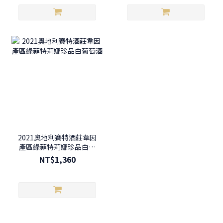
2021奧地利賽特酒莊韋因
產區綠菲特莉娜珍品白葡
萄酒
NT$1,360