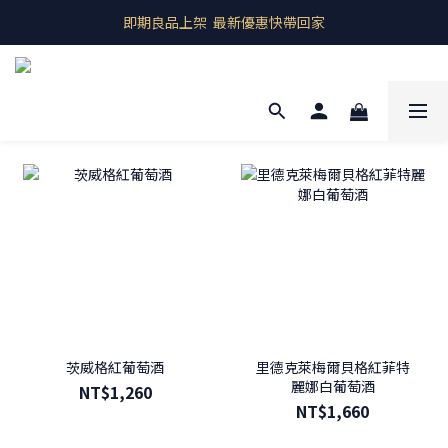
即期良品上架  最新優惠快帶回家
即期良品上架  最新優惠快帶回家
全館商品 滿千元免運
預購商品 歐洲產地直送
即期良品上架  最新優惠快帶回家
茨威格紅葡萄酒
里德克萊梅爾貝格紅菲特
麗娜白葡萄酒
NT$1,260
NT$1,660