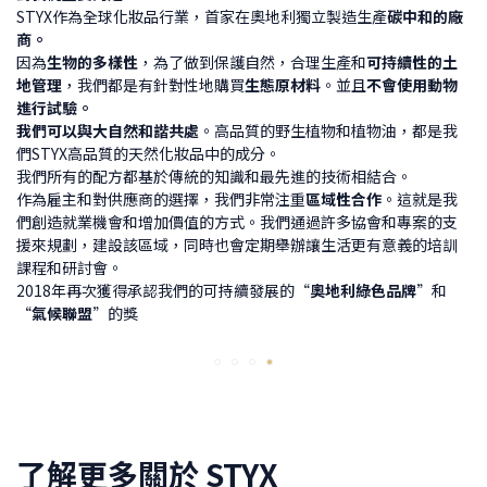
STYX作為全球化妝品行業，首家在奧地利獨立製造生產
碳中和的廠
商。
因為
生物的多樣性
，為了做到保護自然，合理生產和
可持續性的土
地管理
，我們都是有針對性地購買
生態原材料
。並且
不會使用動物
進行試驗。
我們可以與大自然和諧共處
。高品質的野生植物和植物油，都是我
們STYX高品質的天然化妝品中的成分。
我們所有的配方都基於傳統的知識和最先進的技術相結合。
作為雇主和對供應商的選擇，我們非常注重
區域性合作
。這就是我
們創造就業機會和增加價值的方式。我們通過許多協會和專案的支
援來規劃，建設該區域，同時也會定期舉辦讓生活更有意義的培訓
課程和研討會。
2018年再次獲得承認我們的可持續發展的“
奧地利綠色品牌
”和
“
氣候聯盟
”的獎
了解更多
關於 STYX