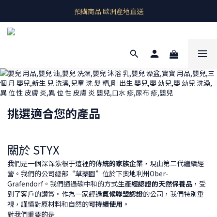
即期良品上架  最新優惠快帶回家
預購商品 歐洲產地直送
即期良品上架  最新優惠快帶回家
挑選適合您的產品
關於 STYX
我們是一個深深紮根于這裡的傳
統的家族企業
，現由第二代繼續經
營。我們的公司總部“草藥園”位於下奧地利州Ober-
Grafendorf。我們通過碳中和的方式生產
經認證的天然保養品
，受
到了客戶的讚賞。作為一家經過
氣候聯盟認證
的公司，我們特別重
視，謹慎對原材料和自然的
可持續使用
。
對我們重要的是