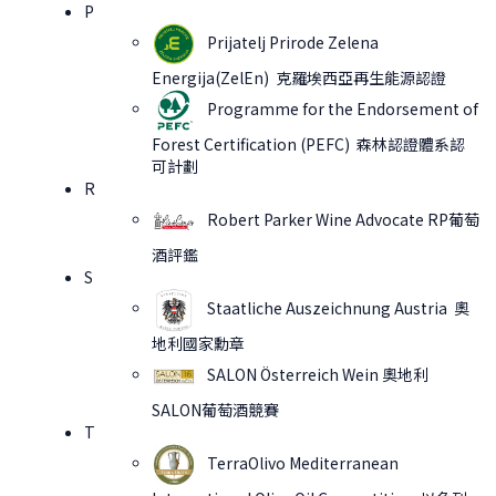
P
Prijatelj Prirode Zelena
Energija(ZelEn) 克羅埃西亞再生能源認證
Programme for the Endorsement of
Forest Certification (PEFC) 森林認證體系認
可計劃
​R
Robert Parker Wine Advocate RP葡萄
酒評鑑
S
Staatliche Auszeichnung Austria 奧
地利國家勳章
SALON Österreich Wein 奧地利
SALON葡萄酒競賽
T
TerraOlivo Mediterranean