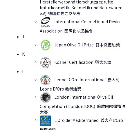
Herstellerverband tierschutzgeprüfte
Naturkosmetik, Kosmetik und Naturwaren
e.V) 德國動物之友認證
International Cosmetic and Device
Association 國際化妝品協會
J
Japan Olive Oil Prize 日本橄欖油獎
K
Kosher Certification 猶太認證
L
Leone D'Oro International 義大利
Leone D'Oro 橄欖油獎
London International Olive Oil
Competition ( London IOOC) 倫敦國際橄欖油
大賽
L'Oro del Mediterraneo 義大利L'Oro
橄欖油獎