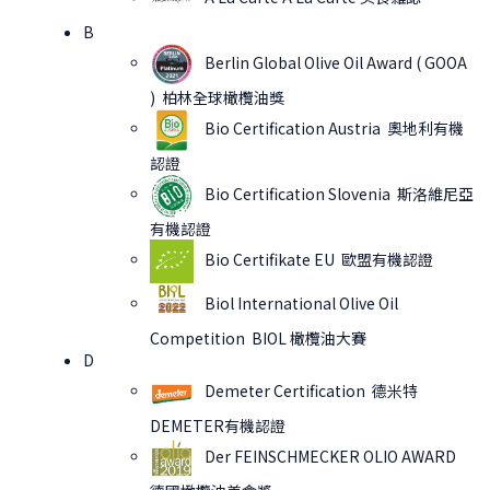
B
Berlin Global Olive Oil Award ( GOOA
) 柏林全球橄欖油獎
Bio Certification Austria 奧地利有機
認證
Bio Certification Slovenia 斯洛維尼亞
有機認證
Bio Certifikate EU 歐盟有機認證
Biol International Olive Oil
Competition BIOL 橄欖油大賽
D
Demeter Certification 德米特
DEMETER有機認證
Der FEINSCHMECKER OLIO AWARD