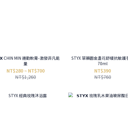
𝗬𝗫 CHIN MIN 運動軟膏-激發非凡能
STYX 草藥園金盞花舒緩抗敏護
量
70ml
NT$280 ~ NT$700
NT$390
NT$1,260
NT$760