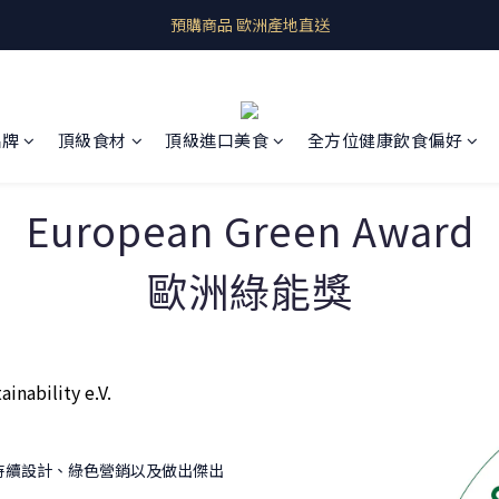
即期良品上架  最新優惠快帶回家
預購商品 歐洲產地直送
即期良品上架  最新優惠快帶回家
品牌
頂級食材
頂級進口美食
全方位健康飲食偏好
European Green Award
歐洲綠能獎
inability e.V.
持續設計、綠色營銷以及做出傑出