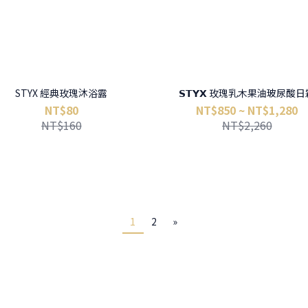
STYX 經典玫瑰沐浴露
𝗦𝗧𝗬𝗫 玫瑰乳木果油玻尿酸
NT$80
NT$850 ~ NT$1,280
NT$160
NT$2,260
1
2
»