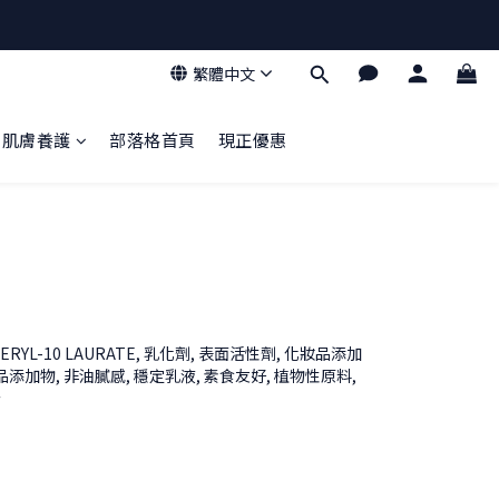
繁體中文
肌膚養護
部落格首頁
現正優惠