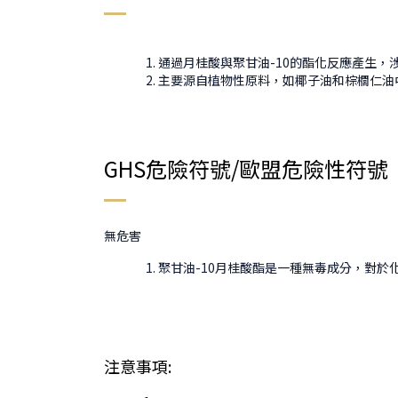
通過月桂酸與聚甘油-10的酯化反應產生
主要源自植物性原料，如椰子油和棕櫚仁油
GHS危險符號/歐盟危險性符號
無危害
聚甘油-10月桂酸酯是一種無毒成分，對於
注意事項: