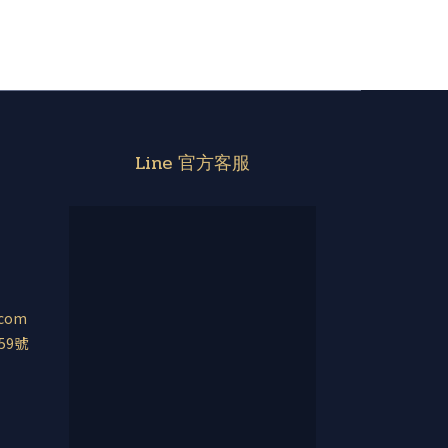
Line 官方客服
.com
59號