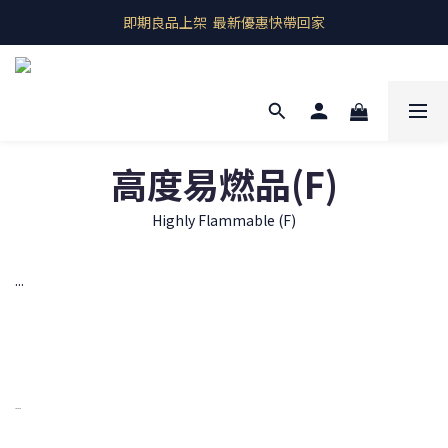
即期良品上架  最新優惠快帶回家
即期良品上架  最新優惠快帶回家
全館商品 滿千元免運
預購商品 歐洲產地直送
即期良品上架  最新優惠快帶回家
高度易燃品(F)
Highly Flammable (F)
...
...