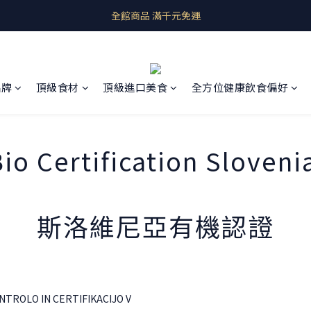
即期良品上架  最新優惠快帶回家
全館商品 滿千元免運
預購商品 歐洲產地直送
即期良品上架  最新優惠快帶回家
品牌
頂級食材
頂級進口美食
全方位健康飲食偏好
io Certification Sloven
斯洛維尼亞有機認證
OLO IN CERTIFIKACIJO V