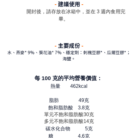
-
建議使用
-
開封後，請存放在冰箱中，並在 3 週內食用完
畢。
-
主要成份
-
水、燕麥* 9%、葵花油* 7%、穩定劑：刺槐豆膠*、瓜爾豆膠*；
海鹽。
每 100 克的平均營養價值：
熱量
462kcal
脂肪
49克
飽和脂肪酸
3.8克
單元不飽和脂肪酸
30克
多元不飽和脂肪酸
14克
碳水化合物
5克
糖
4.6克