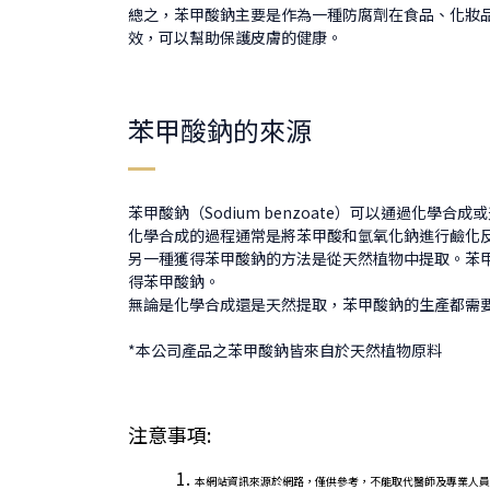
總之，苯甲酸鈉主要是作為一種防腐劑在食品、化妝
效，可以幫助保護皮膚的健康。
苯甲酸鈉的來源
苯甲酸鈉（Sodium benzoate）可以通過化學合
化學合成的過程通常是將苯甲酸和氫氧化鈉進行鹼化
另一種獲得苯甲酸鈉的方法是從天然植物中提取。苯
得苯甲酸鈉。
無論是化學合成還是天然提取，苯甲酸鈉的生產都需
*本公司產品之苯甲酸鈉皆來自於天然植物原料
注意事項:
本網站資訊來源於網路，僅供參考，不能取代醫師及專業人員