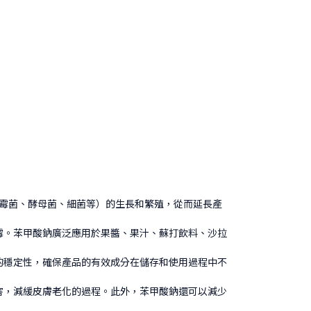
（如霉菌、酵母菌、細菌等）的生長和繁殖，從而延長產
霉。苯甲酸鈉廣泛應用於果醬、果汁、蘇打飲料、沙拉
的穩定性，確保產品的有效成分在儲存和使用過程中不
害，減緩皮膚老化的過程。此外，苯甲酸鈉還可以減少