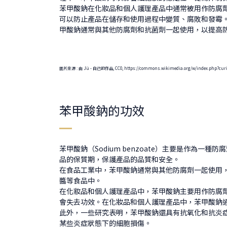
苯甲酸鈉在化妝品和個人護理產品中通常被用作防腐
可以防止產品在儲存和使用過程中變質、腐敗和發霉
甲酸鈉通常與其他防腐劑和抗菌劑一起使用，以提高
圖片來源 : 由 Jü - 自己的作品, CC0, https://commons.wikimedia.org/w/index.php?curi
苯甲酸鈉的功效
苯甲酸鈉（Sodium benzoate）主要是作
品的保質期，保護產品的品質和安全。
在食品工業中，苯甲酸鈉通常與其他防腐劑一起使用
醬等食品中。
在化妝品和個人護理產品中，苯甲酸鈉主要用作防腐
會失去功效。在化妝品和個人護理產品中，苯甲酸鈉
此外，一些研究表明，苯甲酸鈉還具有抗氧化和抗炎
某些炎症狀態下的細胞損傷。