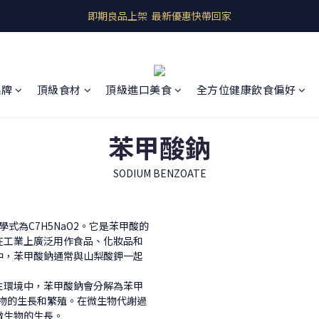
即期良品上架  最新優惠快帶回家
即期良品上架  最新優惠快帶回家
全館商品 滿千元免運
預購商品 歐洲產地直送
品牌
頂級食材
頂級進口美食
全方位健康飲食偏好
即期良品上架  最新優惠快帶回家
苯甲酸鈉
SODIUM BENZOATE
化學式為C7H5NaO2。它是苯甲酸的
在工業上廣泛用作食品、化妝品和
中，苯甲酸鈉通常與山梨酸鉀一起
性環境中，苯甲酸鈉會分解為苯甲
物的生長和繁殖。在微生物代謝過
微生物的生長。