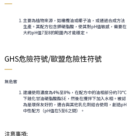
主要為植物來源，如橄欖油或椰子油，或通過合成方法
生產。其配方包含鉀硬脂酸，使其對pH值敏感，需要在
大約pH值7至8的範圍內才能穩定。
GHS危險符號/歐盟危險性符號
無危害
建議使用濃度為4%至8%，在配方中的油相部分約70°C
下融化甘油硬脂酸酯SE，然後在攪拌下加入水相。被認
為是環保友好的，適合與其他乳化劑結合使用，創造pH
中性配方（pH值在5至6之間）。
注意事項: