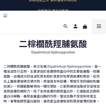
即期良品上架  最新優惠快帶回家
全館商品 滿千元免運
預購商品 歐洲產地直送
即期良品上架  最新優惠快帶回家
二棕櫚酰羥脯氨酸
Dipalmitoyl Hydroxyproline
二棕櫚酰羥脯氨酸，英文名稱 Dipalmitoyl Hydroxyproline，是一
種油溶性衍生物，主要源自於皮膚膠原蛋白中的主要氨基酸—羥脯
氨酸。這種成分的油溶性質有助於其更好地穿透皮膚和唇部，從而
在上層皮膚發揮信號作用，修復其支持結構，導致可見的細紋和皺
紋減少。羥脯氨酸被視為一種信號肽，它能夠通過油脂或甘油增加
其對皮膚的親和力。除了支持皮膚的膠原蛋白外，它還能抵抗膠原
蛋白分解酶—基質金屬蛋白酶的作用。當這些酶不受控制地增生
時，會導致膠原蛋白變弱，進而產生皮膚鬆弛和唇部變薄的跡象。