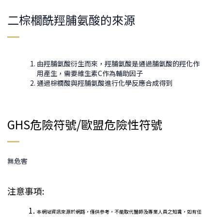
二棕櫚酰羥脯氨酸的來源
由羥脯氨酸衍生而來，羥脯氨酸是通過脯氨酸的羥化作
用產生，需要維生素C作為輔助因子
通過棕櫚酸與羥脯氨酸進行化學反應合成得到
GHS危險符號/歐盟危險性符號
無危害
注意事項:
本網站資訊來源於網路，僅供參考，不能取代醫師及專業人員之知識，如有任