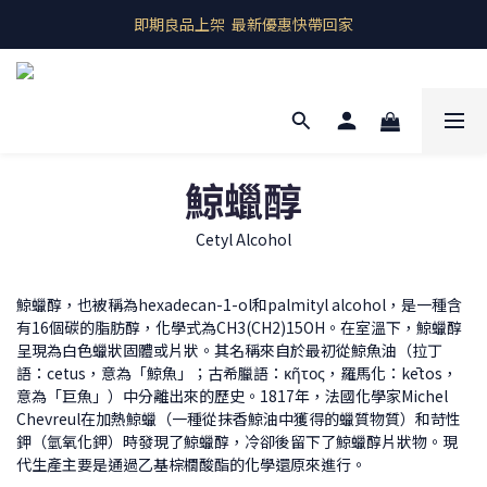
即期良品上架  最新優惠快帶回家
即期良品上架  最新優惠快帶回家
全館商品 滿千元免運
預購商品 歐洲產地直送
即期良品上架  最新優惠快帶回家
鯨蠟醇
Cetyl Alcohol
鯨蠟醇，也被稱為hexadecan-1-ol和palmityl alcohol，是一種含
有16個碳的脂肪醇，化學式為CH3(CH2)15OH。在室溫下，鯨蠟醇
呈現為白色蠟狀固體或片狀。其名稱來自於最初從鯨魚油（拉丁
語：cetus，意為「鯨魚」；古希臘語：κῆτος，羅馬化：kētos，
意為「巨魚」）中分離出來的歷史。1817年，法國化學家Michel
Chevreul在加熱鯨蠟（一種從抹香鯨油中獲得的蠟質物質）和苛性
鉀（氫氧化鉀）時發現了鯨蠟醇，冷卻後留下了鯨蠟醇片狀物。現
代生產主要是通過乙基棕櫚酸酯的化學還原來進行。