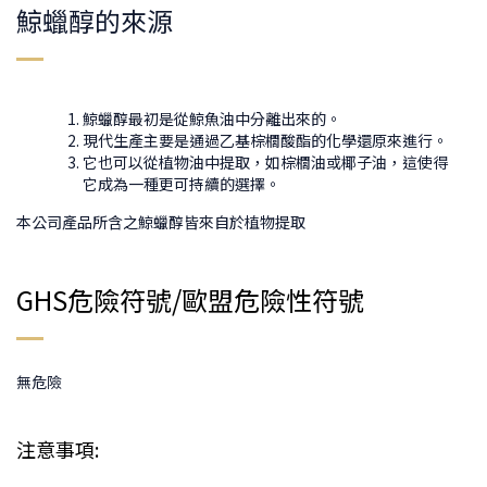
鯨蠟醇的來源
鯨蠟醇最初是從鯨魚油中分離出來的。
現代生產主要是通過乙基棕櫚酸酯的化學還原來進行。
它也可以從植物油中提取，如棕櫚油或椰子油，這使得
它成為一種更可持續的選擇。​
本公司產品所含之鯨蠟醇皆來自於植物提取
GHS危險符號/歐盟危險性符號
無危險
注意事項: