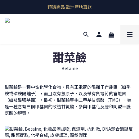
即期良品上架  最新優惠快帶回家
預購商品 歐洲產地直送
即期良品上架  最新優惠快帶回家
甜菜鹼
Betaine
甜菜鹼是一種中性化學化合物，具有正電荷的陽離子官能團（如季
銨或磷銨陽離子），而且沒有氫原子，以及帶有負電荷的官能團
（如羧酸鹽基團）。最初，甜菜鹼專指三甲基甘氨酸（TMG），這
是一種含有三個甲基團的改造甘氨酸，參與甲基化反應和同型半胱
氨酸的解毒。