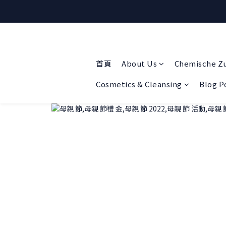
首頁
About Us
Chemische Z
Cosmetics & Cleansing
Blog P