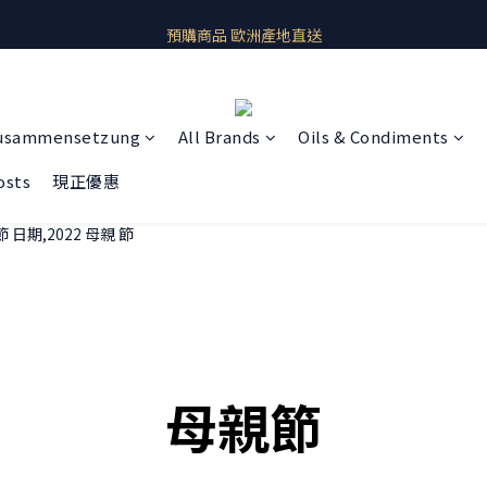
即期良品上架  最新優惠快帶回家
預購商品 歐洲產地直送
即期良品上架  最新優惠快帶回家
usammensetzung
All Brands
Oils & Condiments
osts
現正優惠
母親節