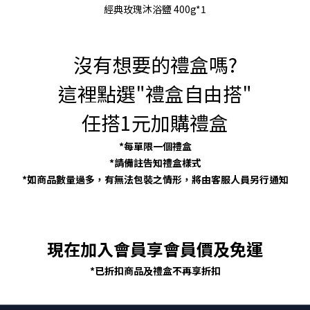
經典玫瑰沐浴鹽 400g*1
沒有想要的禮盒嗎?
這裡點選"禮盒自由搭"
任搭1元加購禮盒
*每單限一個禮盒
*請備註告知禮盒樣式
*如商品數量過多，有無法包裝之情形，將由客服人員另行通知
現在加入會員享會員價及免運
*已折扣商品及禮盒不再享折扣