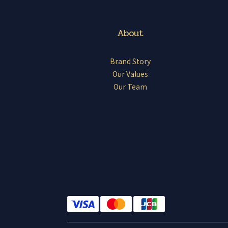
About
Brand Story
Our Values
Our Team