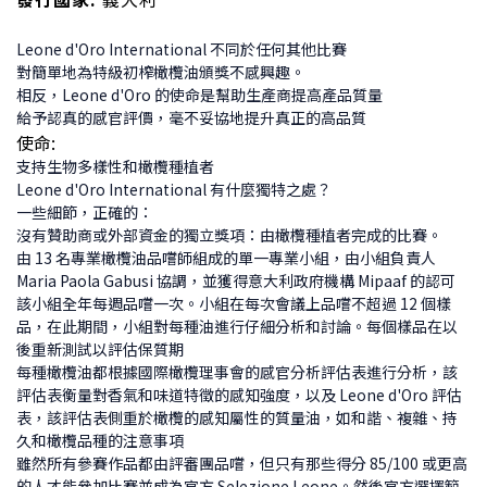
Leone d'Oro International 不同於任何其他比賽
對簡單地為特級初榨橄欖油頒獎不感興趣。
相反，Leone d'Oro 的使命是幫助生產商提高產品質量
給予認真的感官評價，毫不妥協地提升真正的高品質
使命:
支持生物多樣性和橄欖種植者
Leone d'Oro International 有什麼獨特之處？
一些細節，正確的：
沒有贊助商或外部資金的獨立獎項：由橄欖種植者完成的比賽。
由 13 名專業橄欖油品嚐師組成的單一專業小組，由小組負責人
Maria Paola Gabusi 協調，並獲得意大利政府機構 Mipaaf 的認可
該小組全年每週品嚐一次。小組在每次會議上品嚐不超過 12 個樣
品，在此期間，小組對每種油進行仔細分析和討論。每個樣品在以
後重新測試以評估保質期
每種橄欖油都根據國際橄欖理事會的感官分析評估表進行分析，該
評估表衡量對香氣和味道特徵的感知強度，以及 Leone d'Oro 評估
表，該評估表側重於橄欖的感知屬性的質量油，如和諧、複雜、持
久和橄欖品種的注意事項
雖然所有參賽作品都由評審團品嚐，但只有那些得分 85/100 或更高
的人才能參加比賽並成為官方 Selezione Leone。然後官方選擇範