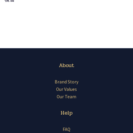
About
Brand Story
Our Values
Our Team
Help
FAQ