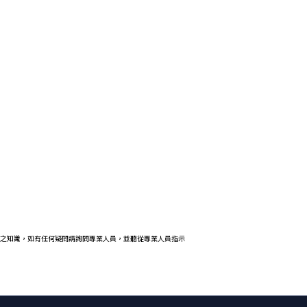
之知識，如有任何疑問請詢問專業人員，並聽從專業人員指示