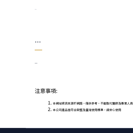
...
...
...
注意事項:
本網站資訊來源於網路，僅供參考，不能取代醫師及專業人員
本公司產品皆符合歐盟及臺灣使用標準，請安心使用