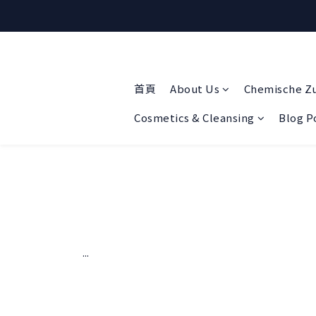
首頁
About Us
Chemische Z
Cosmetics & Cleansing
Blog P
...