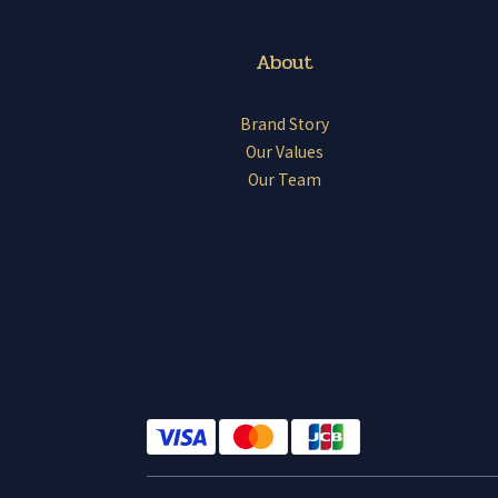
About
Brand Story
Our Values
Our Team