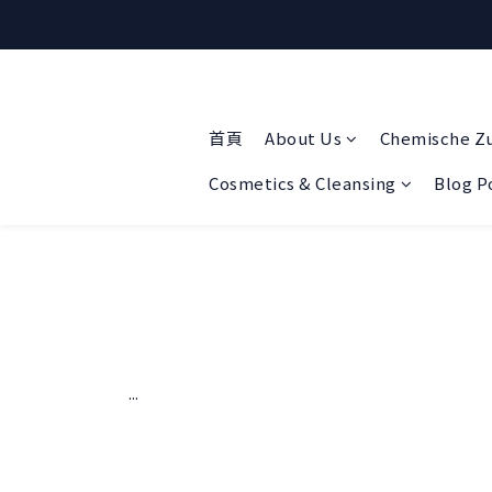
首頁
About Us
Chemische Z
Cosmetics & Cleansing
Blog P
...