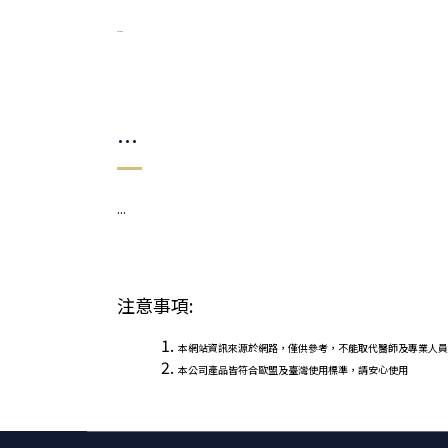
...
...
...
注意事項:
本網站資訊來源於網路，僅供參考，不能取代醫師及專業人員
本公司產品皆符合歐盟及臺灣使用標準，請安心使用