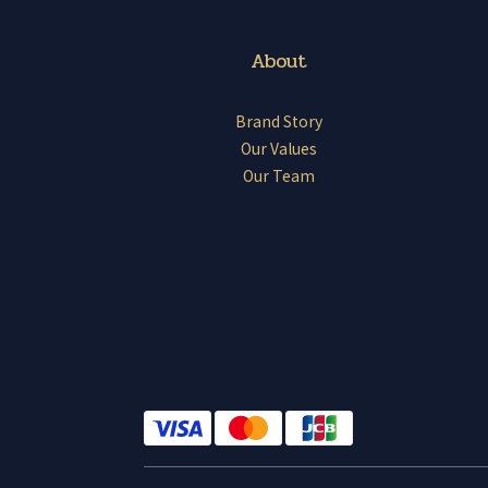
About
Brand Story
Our Values
Our Team