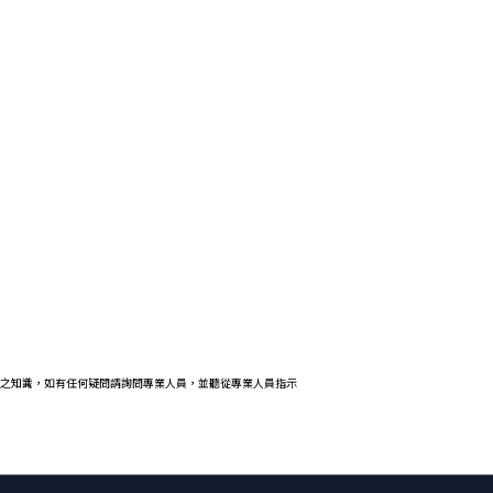
之知識，如有任何疑問請詢問專業人員，並聽從專業人員指示